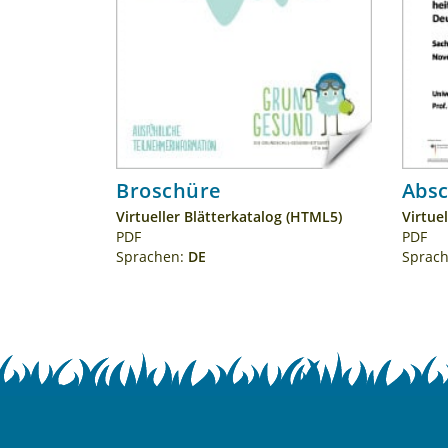
Broschüre
Absc
Virtueller Blätter­katalog (HTML5)
Virtue
PDF
PDF
Sprachen:
DE
Sprac