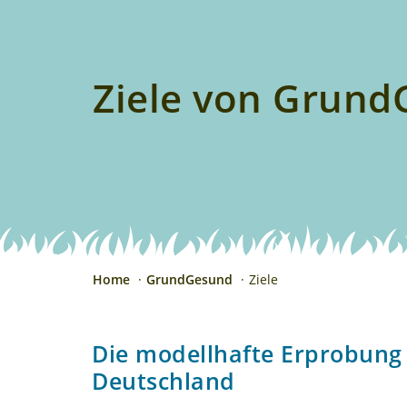
Ziele von Grun
Home
GrundGesund
Ziele
Die modellhafte Erprobung
Deutschland