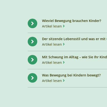
Wieviel Bewegung brauchen Kinder?
Artikel lesen
I
n
Der sitzende Lebensstil und was er mit
t
Artikel lesen
e
I
r
n
Mit Schwung im Alltag – wie Sie Ihr Ki
n
t
Artikel lesen
e
e
I
r
r
n
Was Bewegung bei Kindern bewegt?
L
n
t
Artikel lesen
i
e
e
I
n
r
r
n
k
L
n
t
ö
i
e
e