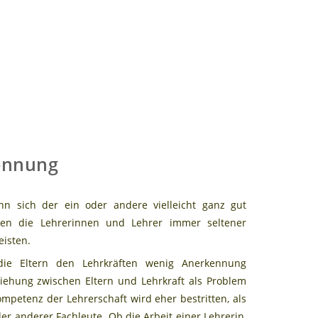
ennung
n sich der ein oder andere vielleicht ganz gut
nden die Lehrerinnen und Lehrer immer seltener
eisten.
die Eltern den Lehrkräften wenig Anerkennung
ziehung zwischen Eltern und Lehrkraft als Problem
mpetenz der Lehrerschaft wird eher bestritten, als
der anderer Fachleute. Ob die Arbeit einer Lehrerin,