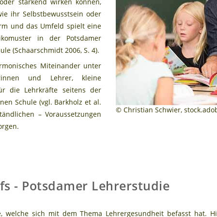
 oder stärkend wirken können,
ie ihr Selbstbewusstsein oder
orm und das Umfeld spielt eine
sikomuster in der Potsdamer
ule (Schaarschmidt 2006, S. 4).
rmonisches Miteinander unter
innen und Lehrer, kleine
r die Lehrkräfte seitens der
nen Schule (vgl. Barkholz et al.
© Christian Schwier, stock.ad
rständlichen – Voraussetzungen
orgen.
ufs - Potsdamer Lehrerstudie
ie, welche sich mit dem Thema Lehrergesundheit befasst hat. H