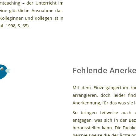
amteaching – der Unterricht im
eine glückliche Ausnahme dar.
olleginnen und Kollegen ist in
l. 1998, S. 65).
Fehlende Anerk
Mit dem Einzelgängertum kan
arrangieren, doch leider fi
Anerkennung, für das was sie l
So bringen teilweise auch 
entgegen, was sich in der Be
herausstellen kann. Die Fachko
beispielsweise die der Ärzte o