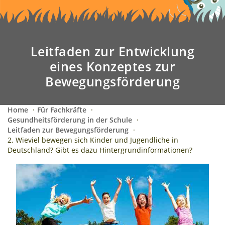
l
e
n
a
Leitfaden zur Entwicklung
v
eines Konzeptes zur
i
Bewegungsförderung
g
a
t
Home
Für Fachkräfte
Gesundheitsförderung in der Schule
i
Leitfaden zur Bewegungsförderung
o
2. Wieviel bewegen sich Kinder und Jugendliche in
n
Deutschland? Gibt es dazu Hintergrundinformationen?