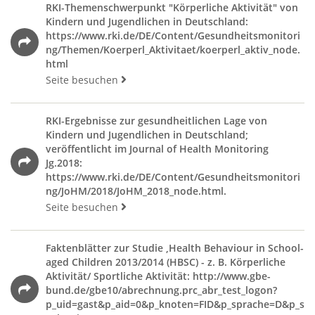
RKI-Themenschwerpunkt "Körperliche Aktivität" von
Kindern und Jugendlichen in Deutschland:
https://www.rki.de/DE/Content/Gesundheitsmonitori
ng/Themen/Koerperl_Aktivitaet/koerperl_aktiv_node.
html
Seite besuchen
E
x
RKI-Ergebnisse zur gesundheitlichen Lage von
t
Kindern und Jugendlichen in Deutschland;
veröffentlicht im Journal of Health Monitoring
e
Jg.2018:
r
https://www.rki.de/DE/Content/Gesundheitsmonitori
n
ng/JoHM/2018/JoHM_2018_node.html.
e
Seite besuchen
r
E
L
x
Faktenblätter zur Studie ‚Health Behaviour in School-
i
t
aged Children 2013/2014 (HBSC) - z. B. Körperliche
n
Aktivität/ Sportliche Aktivität: http://www.gbe-
e
k
bund.de/gbe10/abrechnung.prc_abr_test_logon?
r
p_uid=gast&p_aid=0&p_knoten=FID&p_sprache=D&p_s
ö
n