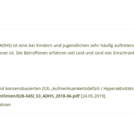
(ADHS) ist eine bei Kindern und Jugendlichen sehr häufig auftret
net ist. Die Betroffenen erfahren viel Leid und sind von Einschrä
und konsensbasierten (S3) „Aufmerksamkeitsdefizit-/ Hyperaktivität
itlinien/028-045l_S3_ADHS_2018-06.pdf
[24.05.2019].
ndrom