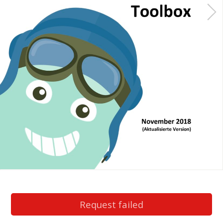
b
T
c
e
F
Facebook
Twitter
Google+
e-mail
copy link
Grund gesund Toolbox 2018
Grund gesund Too
Projekte und
Bewegung
Anregungen
Request failed