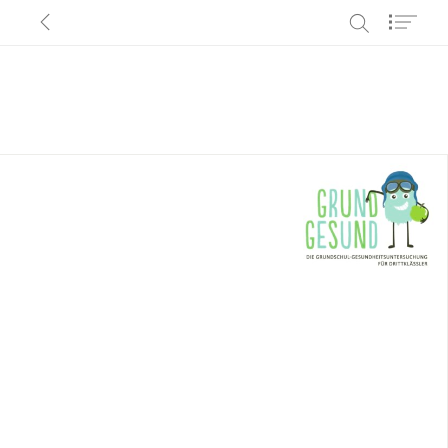
<
s
i
s
q
Share
Index